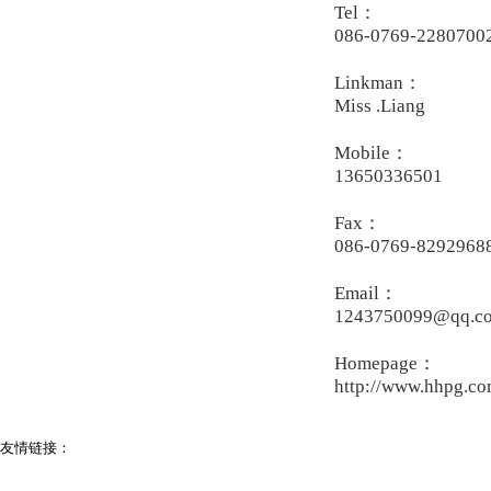
Tel：
086-0769-2280700
Linkman：
Miss .Liang
Mobile：
13650336501
Fax：
086-0769-8292968
Email：
1243750099@qq.c
Homepage：
http://www.hhpg.co
友情链接：